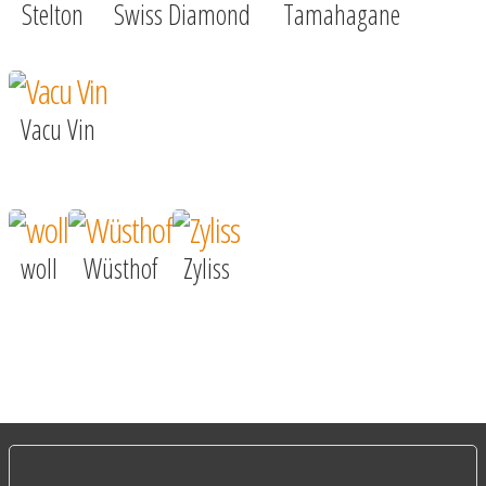
Stelton
Swiss Diamond
Tamahagane
Vacu Vin
woll
Wüsthof
Zyliss