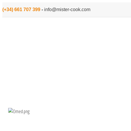
(+34) 661 707 399
-
info@mister-cook.com
INICIO
MENAJE
PARA COCINAR
PEQUEÑO ELECTROD