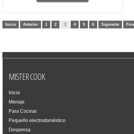
3
Inicio
Anterior
1
2
4
5
6
Siguiente
Fina
MISTER
COOK
Inicio
Menaje
Para Cocinar
Pequeño electrodoméstico
Despensa