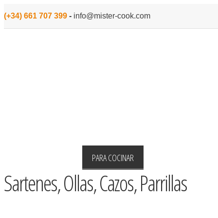
(+34) 661 707 399
-
info@mister-cook.com
INICIO
MENAJE
PARA COCINAR
PEQUEÑO ELECTROD
Sartenes, Ollas, Cazos, Parrillas