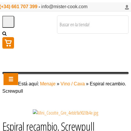
(+34) 661 707 399
-
info@mister-cook.com
Está aquí:
Menaje
»
Vino / Cava
»
Espiral recambio.
Screwpull
Espiral recambio. Screwpull