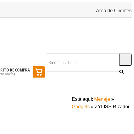
Área de Clientes
RRITO DE COMPRA
rro vacío
)
SOMOS
BLOG
CONTACTAR
Está aquí:
Menaje
»
Gadgets
»
ZYLISS Rizador