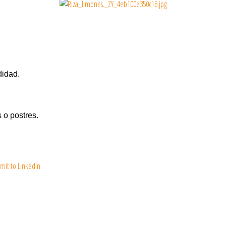
didad.
 o postres.