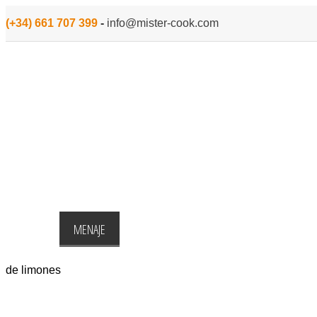
(+34) 661 707 399
-
info@mister-cook.com
INICIO
MENAJE
PARA COCINAR
PEQUEÑO ELECTROD
de limones