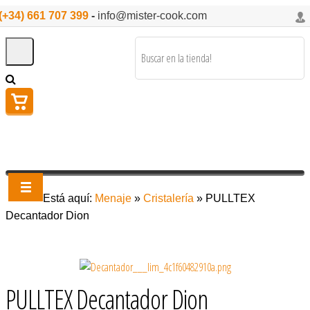
(+34) 661 707 399
-
info@mister-cook.com
Está aquí:
Menaje
»
Cristalería
»
PULLTEX
Decantador Dion
PULLTEX Decantador Dion