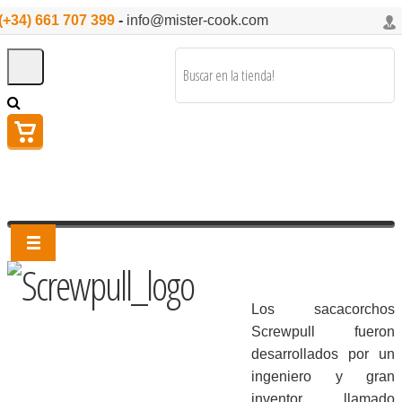
(+34) 661 707 399
-
info@mister-cook.com
Los sacacorchos
Screwpull fueron
desarrollados por un
ingeniero y gran
inventor llamado