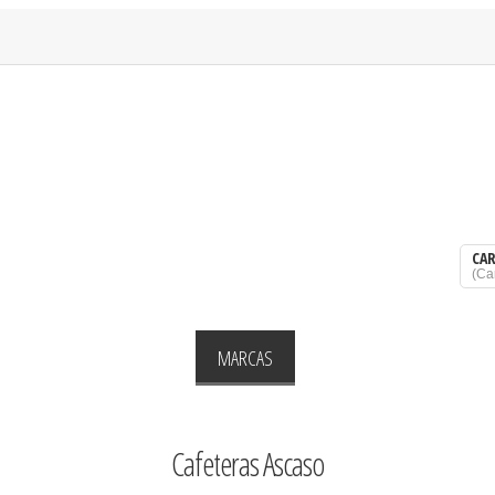
CA
(
Ca
OMÉSTICO
DESPENSA
MARCAS
OFERTAS
QUIENES 
Cafeteras Ascaso