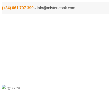
(+34) 661 707 399
-
info@mister-cook.com
INICIO
MENAJE
PARA COCINAR
PEQUEÑO ELECTROD